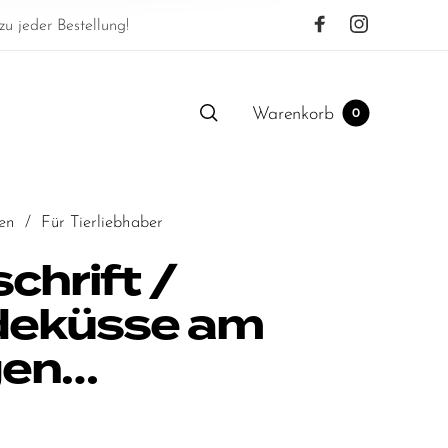
u jeder Bestellung!
Warenkorb
0
en
/
Für Tierliebhaber
chrift /
eküsse am
gen…