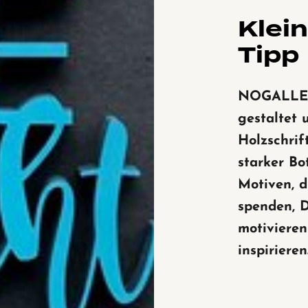
Klei
Tipp
NOGALLE
gestaltet 
Holzschrif
starker Bo
Motiven, d
spenden, 
motiviere
inspirieren