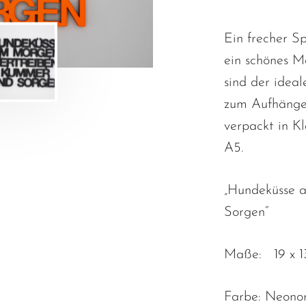
Ein frecher Sp
ein schönes M
sind der idea
zum Aufhängen
verpackt in K
A5.
„Hundeküsse 
Sorgen“
Maße: 19 x 13
Farbe: Neono