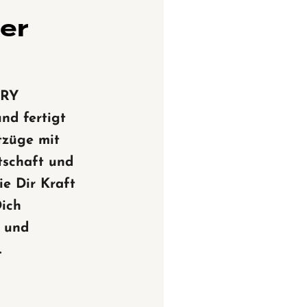
ner
RY
und fertigt
tzüge mit
tschaft und
ie Dir Kraft
Dich
n und
.