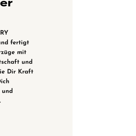
ner
RY
und fertigt
tzüge mit
tschaft und
ie Dir Kraft
Dich
n und
.