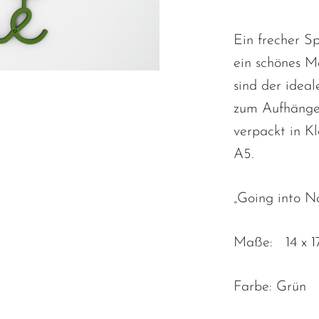
Ein frecher Sp
ein schönes M
sind der idea
zum Aufhängen
verpackt in K
A5.
„Going into N
Maße: 14 x 17
Farbe: Grün