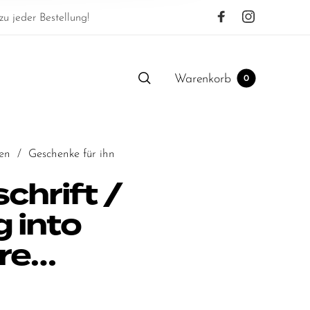
u jeder Bestellung!
Warenkorb
0
en
/
Geschenke für ihn
chrift /
 into
re…