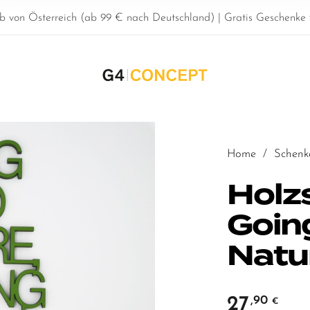
b von Österreich (ab 99 € nach Deutschland) | Gratis Geschenke z
Home
/
Schenk
Holzs
Going
Natu
27
,90
€