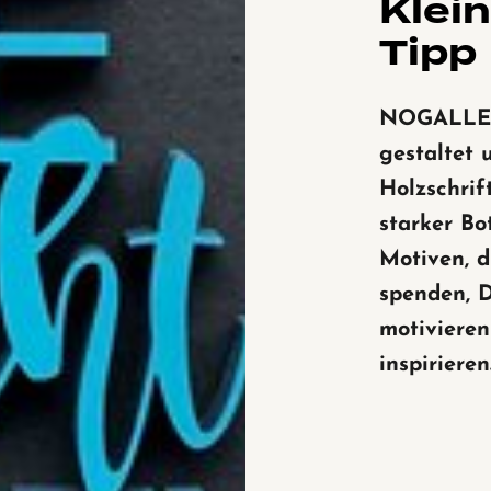
Klei
Tipp
NOGALLE
gestaltet 
Holzschrif
starker Bo
Motiven, d
spenden, 
motiviere
inspirieren