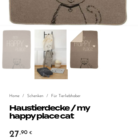
Home
/
Schenken
/
Für Tierliebhaber
Haustierdecke / my
happy place cat
27
,90
€