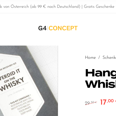
b von Österreich (ab 99 € nach Deutschland) | Gratis Geschenke z
Home
/
Schenk
Hang
Whis
17
,00
Ursprün
29
,50
€