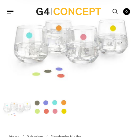
0
Home
/
Schenken
/
Geschenke für ihn