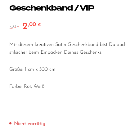
Geschenkband / VIP
2
,00
Ursprünglicher Preis war: 3,95 €
Aktueller Preis ist: 2,00 €.
€
3
,95
€
Mit diesem kreativen Satin-Geschenkband bist Du auch
stilsicher beim Einpacken Deines Geschenks.
Größe: 1 cm x 500 cm
Farbe: Rot, Weiß
Nicht vorrätig