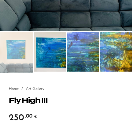
Home
/
Art Gallery
Fly High III
250
,00
€