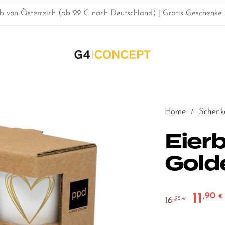
b von Österreich (ab 99 € nach Deutschland) | Gratis Geschenke z
Home
/
Schenk
Eier
Gold
11
,90
Ursprüng
€
16
,95
€