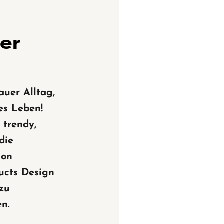
ner
auer Alltag,
es Leben!
 trendy,
die
von
ucts Design
 zu
n.