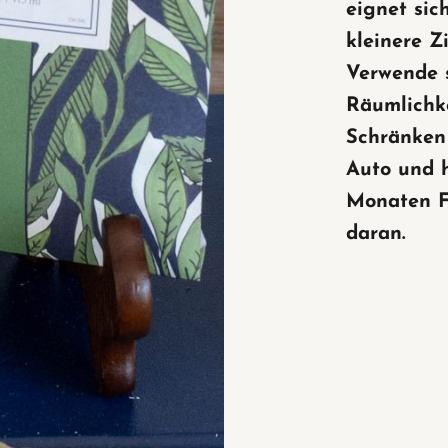
eignet sic
kleinere Z
Verwende s
Räumlichke
Schränken
Auto und h
Monaten F
daran.