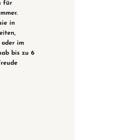
h für
immer.
ie in
iten,
 oder im
ab bis zu 6
reude