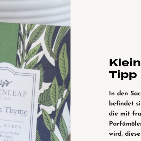
Klei
Tipp
In den Sac
befindet s
die mit fr
Parfümöle
wird, dies