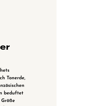
ner
hets
ich Tonerde,
anzösischen
n beduftet
e Größe