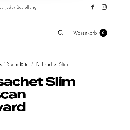
u jeder Bestellung!
Warenkorb
0
eaf Raumdüfte
/
Duftsachet Slim
sachet Slim
scan
yard