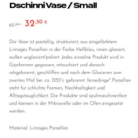
Dschinni Vase / Small
32
,50
Ursprünglicher Preis war: 65,00 €
Aktueller Preis ist: 32,50 €.
€
65
,00
€
Die Vase ist pastellig, strukturiert, aus eingefärbtem
Limoges Porzellan in der Farbe Hellblau, innen glasiert,
außen unglasiert/poliert. Jedes einzelne Produkt wird in
Gipsformen gegossen, retouchiert und danach
rohgebrannt, geschliffen und nach dem Glasieren zum
zweiten Mal bei ca. 1255°c gebrannt. feinedinge* Porzellan
steht für schlichte Formen, Nachhaltigkeit und
Alltagstauglichkeit. Die Produkte sind spülmaschinenfest
und können in der Mikrowelle oder im Ofen eingesetzt
werden.
Material: Limoges Porzellan