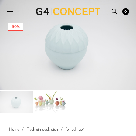
0
-50%
Home
/
Tischlein deck dich
/
feinedinge*