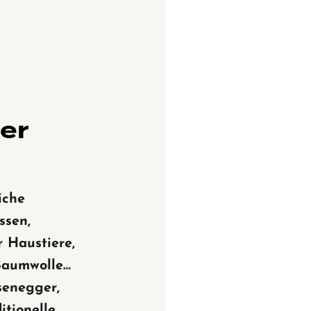
ner
iche
ssen,
 Haustiere,
 Baumwolle…
senegger,
itionelle