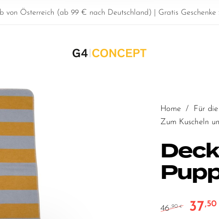
b von Österreich (ab 99 € nach Deutschland) | Gratis Geschenke z
Home
/
Für die
Zum Kuscheln u
Decke
Pupp
37
,5
Ursprün
46
,90
€