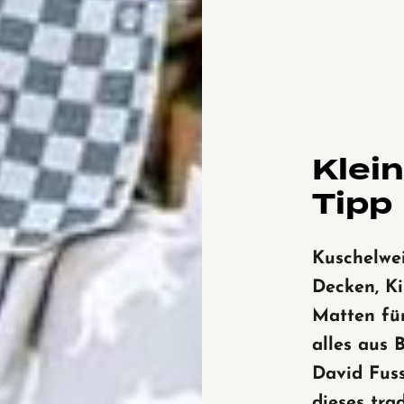
Klei
Tipp
Kuschelwe
Decken, Ki
Matten für
alles aus
David Fus
dieses trad