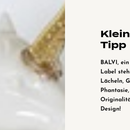
Klei
Tipp
BALVI, ein
Label steh
Lächeln, G
Phantasie,
Originalit
Design!