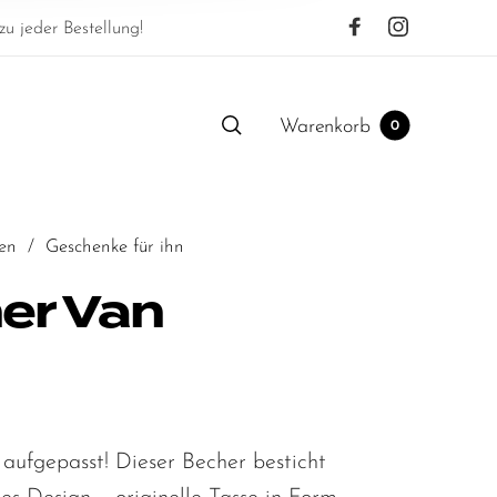
u jeder Bestellung!
Warenkorb
0
en
/
Geschenke für ihn
er Van
 aufgepasst! Dieser Becher besticht