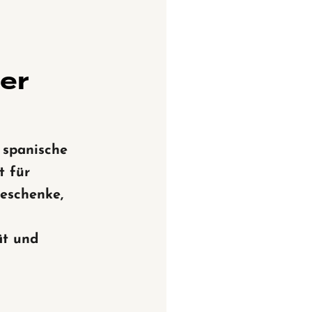
ner
 spanische
t für
eschenke,
ät und