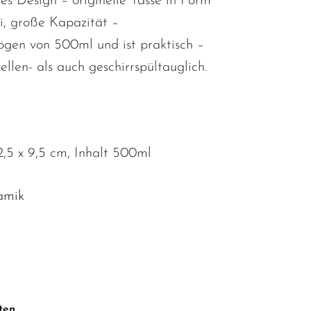
les Design – originelle Tasse in Form
i, große Kapazität –
gen von 500ml und ist praktisch –
llen- als auch geschirrspültauglich.
2,5 x 9,5 cm, Inhalt 500ml
amik
ten