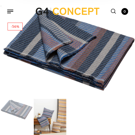
0
-56%