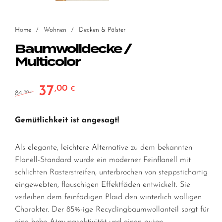
Home
/
Wohnen
/
Decken & Pölster
Baumwolldecke /
Multicolor
37
,00
Ursprünglicher Preis war: 84,90 €
Aktueller Preis ist: 37,00 €.
€
84
,90
€
Gemütlichkeit ist angesagt!
Als elegante, leichtere Alternative zu dem bekannten
Flanell-Standard wurde ein moderner Feinflanell mit
schlichten Rasterstreifen, unterbrochen von steppstichartig
eingewebten, flauschigen Effektfäden entwickelt. Sie
verleihen dem feinfädigen Plaid den winterlich wolligen
Charakter. Der 85%-ige Recyclingbaumwollanteil sorgt für