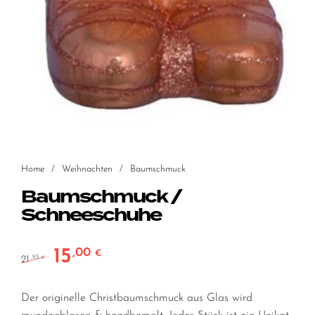
Home
/
Weihnachten
/
Baumschmuck
Baumschmuck /
Schneeschuhe
15
,00
Ursprünglicher Preis war: 21,95 €
Aktueller Preis ist: 15,00 €.
€
21
,95
€
Der originelle Christbaumschmuck aus Glas wird