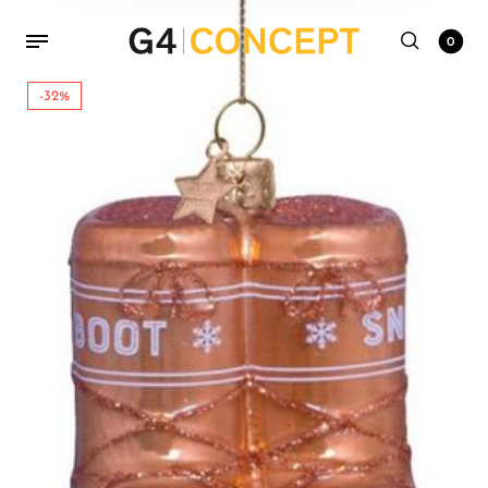
0
-32%