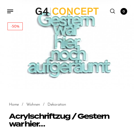
0
-50%
Home
/
Wohnen
/
Dekoration
Acrylschriftzug / Gestern
war hier…