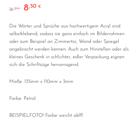
8
,50
Ursprünglicher Preis war: 16,90 €
Aktueller Preis ist: 8,50 €.
€
16
,90
€
Die Wörter und Sprüche aus hochwertigem Acryl sind
selbstklebend, sodass sie ganz einfach im Bilderrahmen
oder zum Beispiel an Zimmertür, Wand oder Spiegel
angebracht werden können. Auch zum Hinstellen oder als
kleines Geschenk in schlichter, edler Verpackung eignen
sich die Schriftzüge hervorragend.
Maße: 135mm x 110mm x 3mm
Farbe: Petrol
BEISPIELFOTO! Farbe weicht ab!!!!